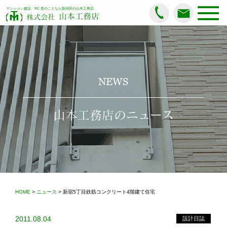
マンション建設、RC 造のことなら新宿区の山本工務店。
山本工務店
株式会社
NEWS
山本工務店のニュース
HOME
>
ニュース
> 新宿5丁目鉄筋コンクリート4階建て住宅
2011.08.04
設計日誌