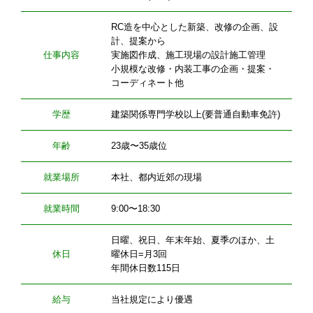
RC造を中心とした新築、改修の企画、設
計、提案から
仕事内容
実施図作成、施工現場の設計施工管理
小規模な改修・内装工事の企画・提案・
コーディネート他
学歴
建築関係専門学校以上(要普通自動車免許)
年齢
23歳〜35歳位
就業場所
本社、都内近郊の現場
就業時間
9:00〜18:30
日曜、祝日、年末年始、夏季のほか、土
休日
曜休日=月3回
年間休日数115日
給与
当社規定により優遇