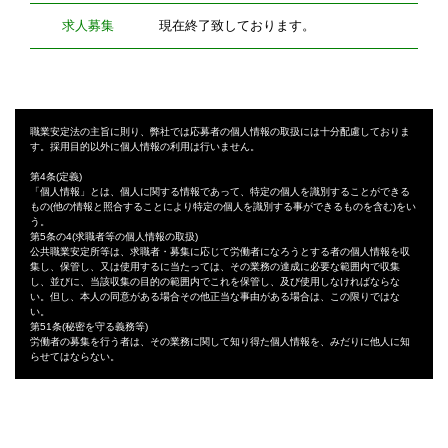
求人募集
現在終了致しております。
職業安定法の主旨に則り、弊社では応募者の個人情報の取扱には十分配慮しておりま
す。採用目的以外に個人情報の利用は行いません。
第4条(定義)
「個人情報」とは、個人に関する情報であって、特定の個人を識別することができる
もの(他の情報と照合することにより特定の個人を識別する事ができるものを含む)をい
う。
第5条の4(求職者等の個人情報の取扱)
公共職業安定所等は、求職者・募集に応じて労働者になろうとする者の個人情報を収
集し、保管し、又は使用するに当たっては、その業務の達成に必要な範囲内で収集
し、並びに、当該収集の目的の範囲内でこれを保管し、及び使用しなければならな
い。但し、本人の同意がある場合その他正当な事由がある場合は、この限りではな
い。
第51条(秘密を守る義務等)
労働者の募集を行う者は、その業務に関して知り得た個人情報を、みだりに他人に知
らせてはならない。