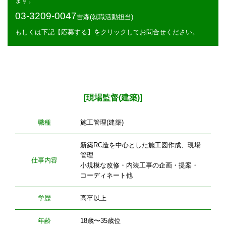
ます。
03-3209-0047
吉森(就職活動担当)
もしくは下記【応募する】をクリックしてお問合せください。
[現場監督(建築)]
職種
施工管理(建築)
新築RC造を中心とした施工図作成、現場
管理
仕事内容
小規模な改修・内装工事の企画・提案・
コーディネート他
学歴
高卒以上
年齢
18歳〜35歳位