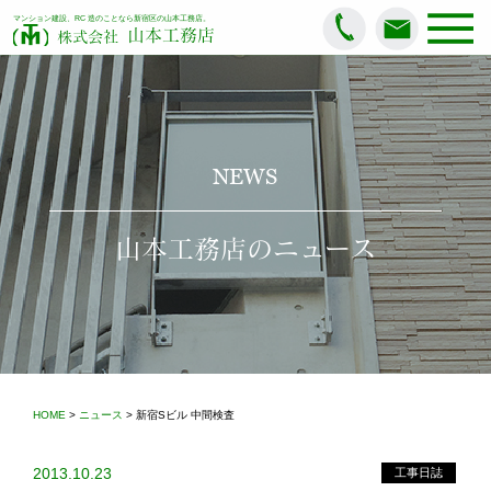
マンション建設、RC 造のことなら新宿区の山本工務店。
山本工務店
株式会社
NEWS
山本工務店のニュース
HOME
>
ニュース
> 新宿Sビル 中間検査
2013.10.23
工事日誌