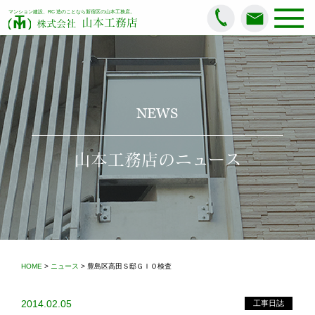
マンション建設、RC 造のことなら新宿区の山本工務店。
山本工務店
株式会社
NEWS
山本工務店のニュース
HOME
>
ニュース
> 豊島区高田Ｓ邸ＧＩＯ検査
2014.02.05
工事日誌