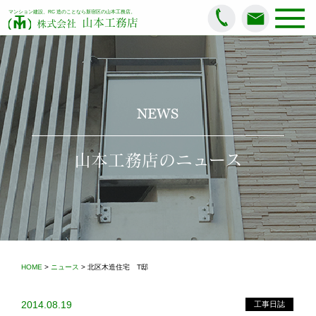
マンション建設、RC 造のことなら新宿区の山本工務店。
山本工務店
株式会社
NEWS
山本工務店のニュース
HOME
>
ニュース
> 北区木造住宅 T邸
2014.08.19
工事日誌