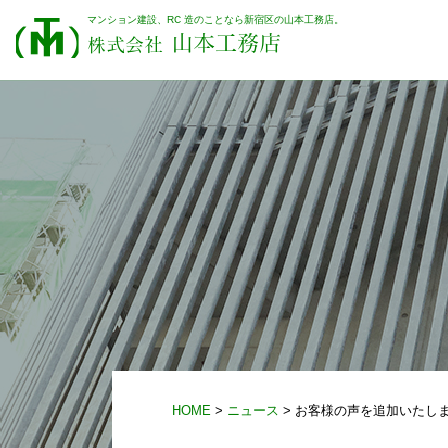
マンション建設、RC 造のことなら新宿区の山本工務店。
山本工務店
株式会社
HOME
>
ニュース
> お客様の声を追加いたし