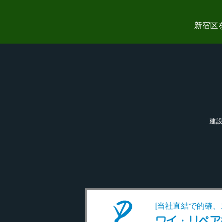
新宿区
建設
[当社直結で的確、
ワイ・リペア