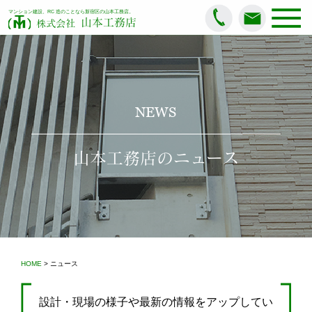
マンション建設、RC 造のことなら新宿区の山本工務店。
山本工務店
株式会社
NEWS
山本工務店のニュース
HOME
> ニュース
設計・現場の様子や最新の情報をアップしてい