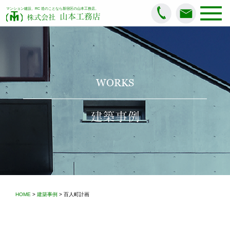
マンション建設、RC 造のことなら新宿区の山本工務店。
山本工務店
株式会社
WORKS
建築事例
HOME
>
建築事例
> 百人町計画