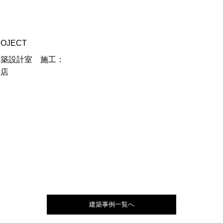
OJECT
建築設計室 施工：
務店
建築事例一覧へ