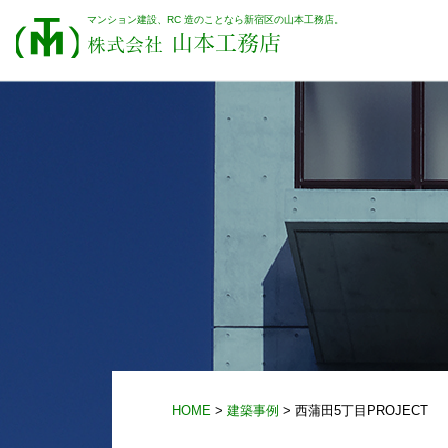
マンション建設、RC 造のことなら新宿区の山本工務店。
山本工務店
株式会社
HOME
>
建築事例
> 西蒲田5丁目PROJECT