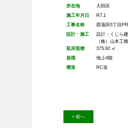
所在地
大田区
施工年月日
R7.1
工事名称
西蒲田5丁目PR
設計・施工
設計：くじら
（株）山本工
延床面積
375.92 ㎡
規模
地上4階
構造
RC造
< 前へ