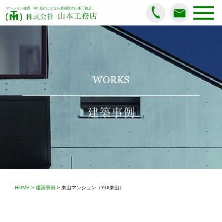
マンション建設、RC 造のことなら新宿区の山本工務店。
山本工務店
株式会社
WORKS
建築事例
HOME
>
建築事例
> 東山マンション（YUI東山）