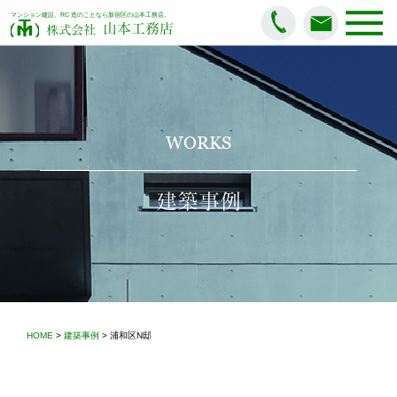
マンション建設、RC 造のことなら新宿区の山本工務店。
山本工務店
株式会社
WORKS
建築事例
HOME
>
建築事例
> 浦和区N邸