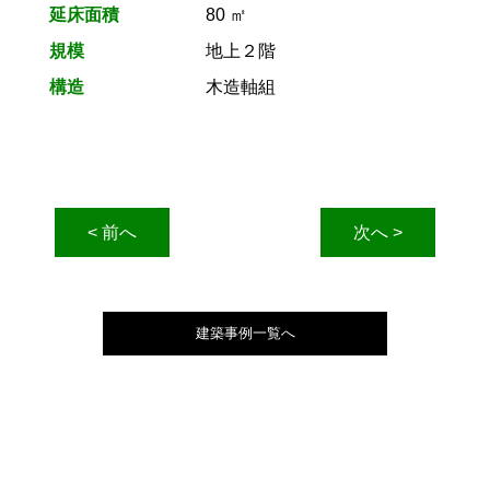
延床面積
80 ㎡
規模
地上２階
構造
木造軸組
< 前へ
次へ >
建築事例一覧へ