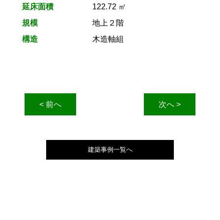
延床面積
122.72 ㎡
規模
地上２階
構造
木造軸組
< 前へ
次へ >
建築事例一覧へ