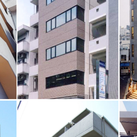
商業ビル
RC造