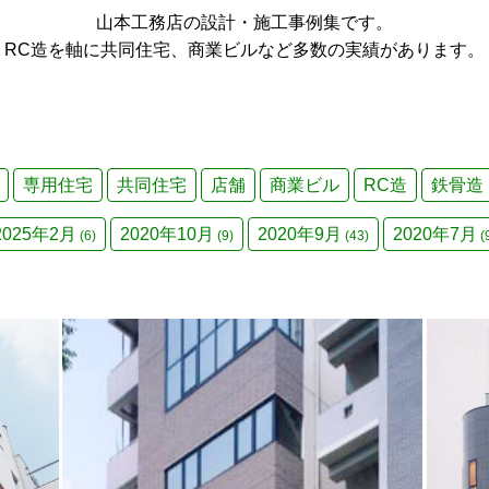
山本工務店の設計・施工事例集です。
RC造を軸に共同住宅、商業ビルなど多数の実績があります。
専用住宅
共同住宅
店舗
商業ビル
RC造
鉄骨造
2025年2月
2020年10月
2020年9月
2020年7月
(6)
(9)
(43)
(