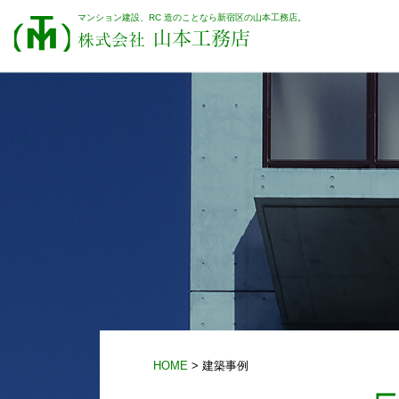
マンション建設、RC 造のことなら新宿区の山本工務店。
山本工務店
株式会社
HOME
> 建築事例