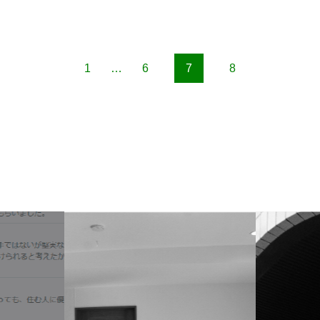
1
…
6
7
8