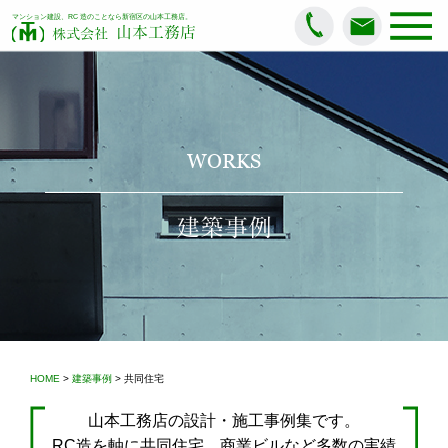
マンション建設、RC 造のことなら新宿区の山本工務店。
山本工務店
株式会社
WORKS
建築事例
HOME
>
建築事例
> 共同住宅
山本工務店の設計・施工事例集です。
RC造を軸に共同住宅、商業ビルなど多数の実績