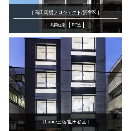
[ 高田馬場プロジェクト/新宿区 ]
共同住宅
RC造
[ Luore三宿/世田谷区 ]